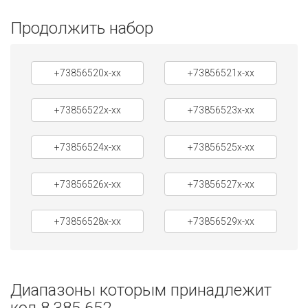
Продолжить набор
+73856520x-xx
+73856521x-xx
+73856522x-xx
+73856523x-xx
+73856524x-xx
+73856525x-xx
+73856526x-xx
+73856527x-xx
+73856528x-xx
+73856529x-xx
Диапазоны которым принадлежит