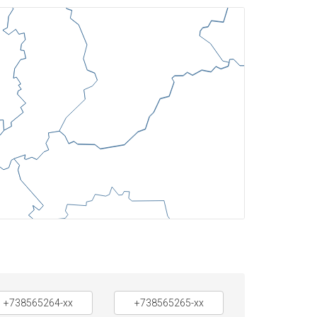
+738565264-xx
+738565265-xx