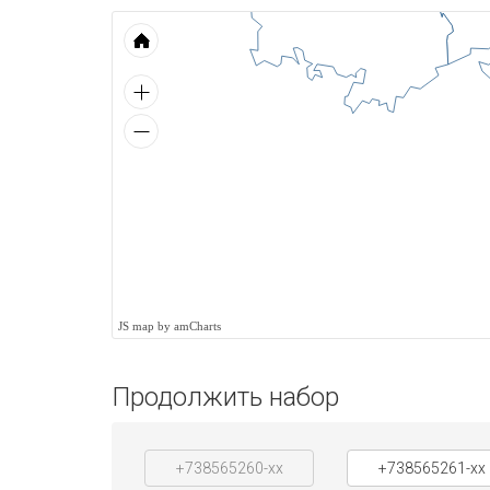
JS map by amCharts
Продолжить набор
+738565260-xx
+738565261-xx