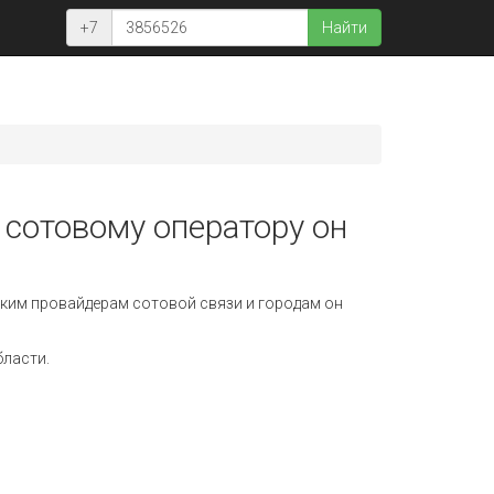
+7
Найти
 сотовому оператору он
ким провайдерам сотовой связи и городам он
бласти.