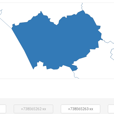
+738565262-xx
+738565263-xx