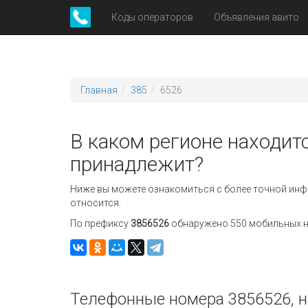
Коды операторов
Объявления авито
Главная
385
6526
В каком регионе находитс
принадлежит?
Ниже вы можете ознакомиться с более точной инф
относится.
По префиксу
3856526
обнаружено 550 мобильных но
Телефонные номера 3856526, н