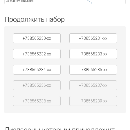
JS map by amCharts
Продолжить набор
+738565230-xx
+738565231-xx
+738565232-xx
+738565233-xx
+738565234-xx
+738565235-xx
+738565236-xx
+738565237-xx
+738565238-xx
+738565239-xx