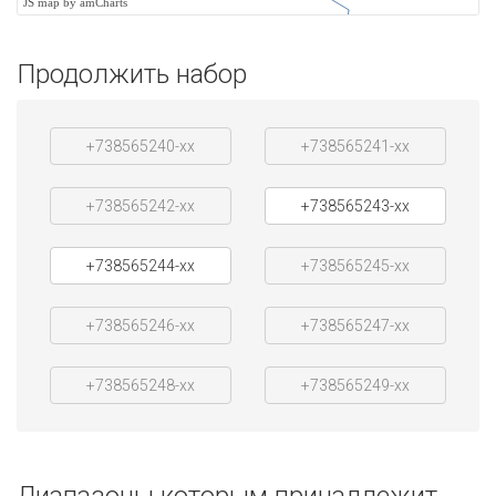
JS map by amCharts
Продолжить набор
+738565240-xx
+738565241-xx
+738565242-xx
+738565243-xx
+738565244-xx
+738565245-xx
+738565246-xx
+738565247-xx
+738565248-xx
+738565249-xx