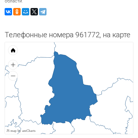
области.
Телефонные номера 961772, на карте
JS map by amCharts