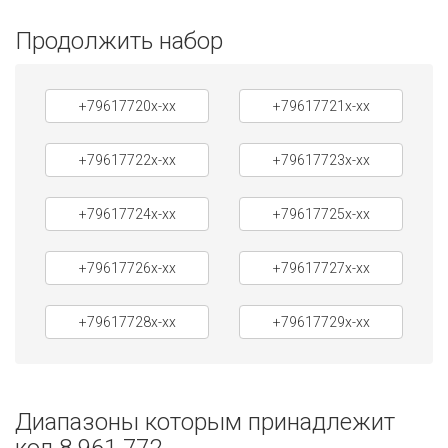
Продолжить набор
+79617720x-xx
+79617721x-xx
+79617722x-xx
+79617723x-xx
+79617724x-xx
+79617725x-xx
+79617726x-xx
+79617727x-xx
+79617728x-xx
+79617729x-xx
Диапазоны которым принадлежит