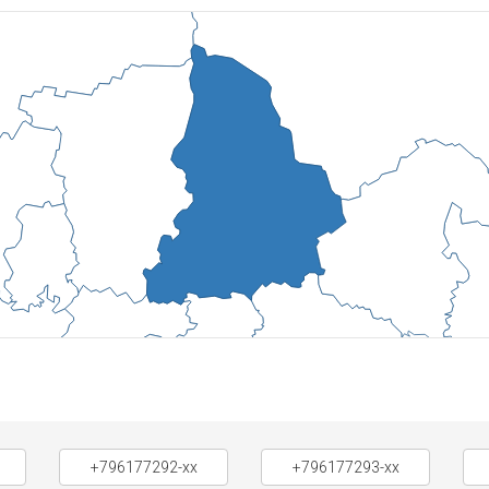
+796177292-xx
+796177293-xx