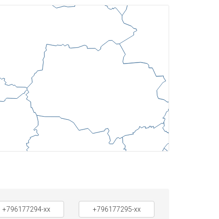
+796177294-xx
+796177295-xx