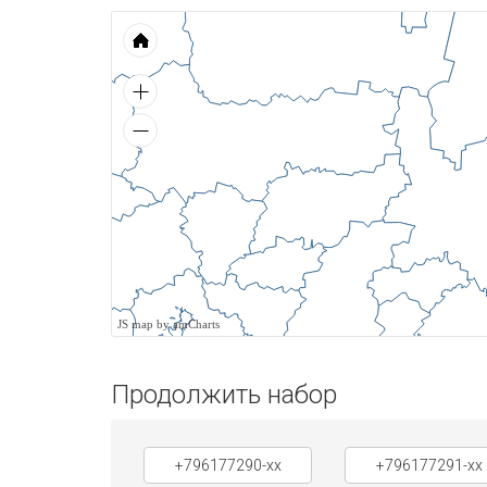
JS map by amCharts
Продолжить набор
+796177290-xx
+796177291-xx