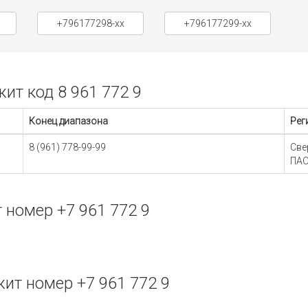
+796177298-xx
+796177299-xx
т код 8 961 772 9
Конец диапазона
Рег
8 (961) 778-99-99
Све
ПАО
номер +7 961 772 9
т номер +7 961 772 9