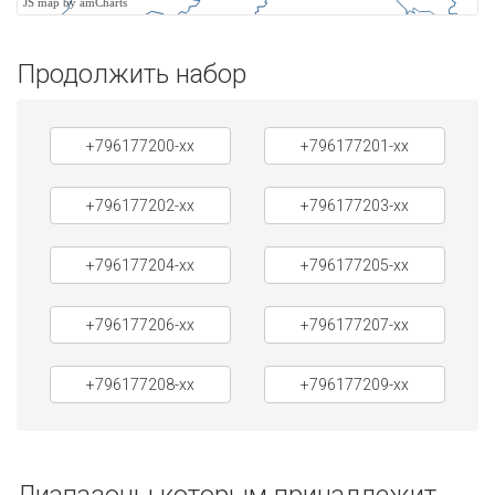
JS map by amCharts
Продолжить набор
+796177200-xx
+796177201-xx
+796177202-xx
+796177203-xx
+796177204-xx
+796177205-xx
+796177206-xx
+796177207-xx
+796177208-xx
+796177209-xx