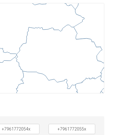
+7961772054x
+7961772055x