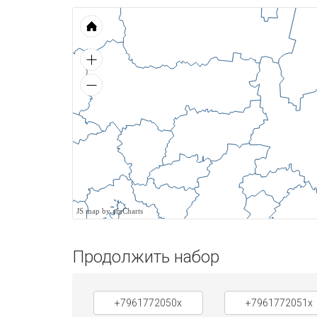
JS map by amCharts
Продолжить набор
+7961772050x
+7961772051x