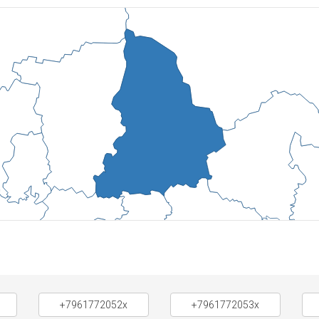
+7961772052x
+7961772053x