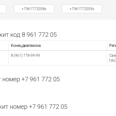
+7961772058x
+7961772059x
т код 8 961 772 05
Конец диапазона
Рег
8 (961) 778-99-99
Све
ПАО
номер +7 961 772 05
ит номер +7 961 772 05