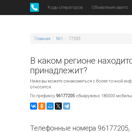
Коды операторов
Объявления авито
Главная
961
77205
В каком регионе находит
принадлежит?
Ниже вы можете ознакомиться с более точной инф
относится.
По префиксу
96177205
обнаружено 180000 мобильны
Телефонные номера 96177205, 