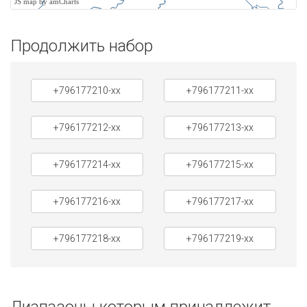
JS map by amCharts
Продолжить набор
+796177210-xx
+796177211-xx
+796177212-xx
+796177213-xx
+796177214-xx
+796177215-xx
+796177216-xx
+796177217-xx
+796177218-xx
+796177219-xx