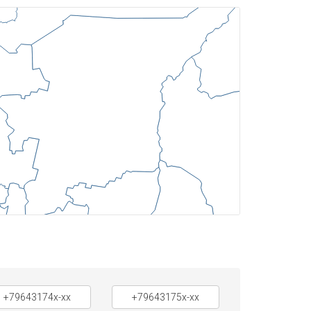
+79643174x-xx
+79643175x-xx