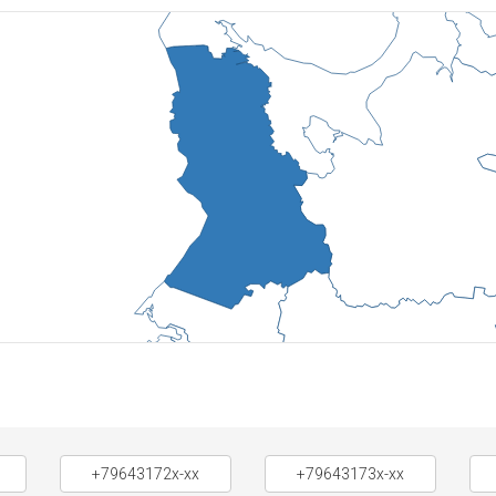
+79643172x-xx
+79643173x-xx