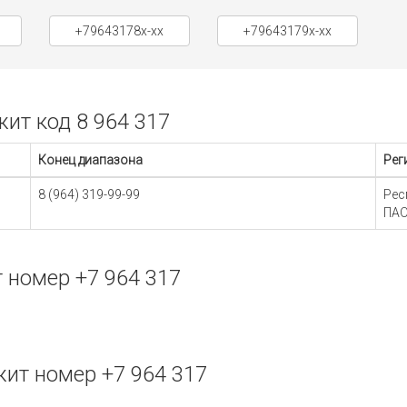
+79643178x-xx
+79643179x-xx
ит код 8 964 317
Конец диапазона
Рег
8 (964) 319-99-99
Рес
ПАО
 номер +7 964 317
ит номер +7 964 317