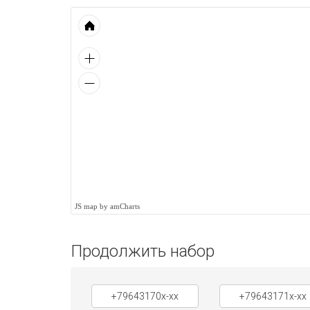
JS map by amCharts
Продолжить набор
+79643170x-xx
+79643171x-xx