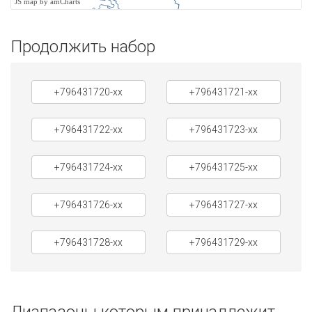
JS map by amCharts
Продолжить набор
+796431720-xx
+796431721-xx
+796431722-xx
+796431723-xx
+796431724-xx
+796431725-xx
+796431726-xx
+796431727-xx
+796431728-xx
+796431729-xx