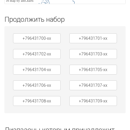
JS map by amCharts
Продолжить набор
+796431700-xx
+796431701-xx
+796431702-xx
+796431703-xx
+796431704-xx
+796431705-xx
+796431706-xx
+796431707-xx
+796431708-xx
+796431709-xx