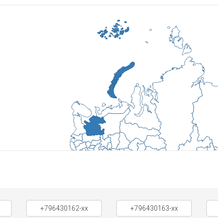
+796430162-xx
+796430163-xx