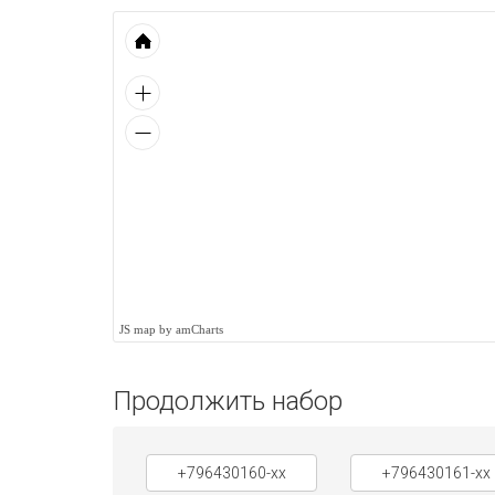
JS map by amCharts
Продолжить набор
+796430160-xx
+796430161-xx