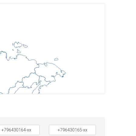
+796430164-xx
+796430165-xx