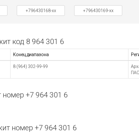
+796430168-xx
+796430169-xx
т код 8 964 301 6
Конец диапазона
Рег
8 (964) 302-99-99
Арх
ПАО
номер +7 964 301 6
т номер +7 964 301 6