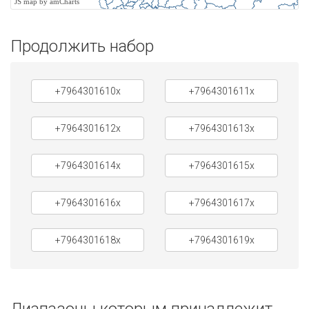
JS map by amCharts
Продолжить набор
+7964301610x
+7964301611x
+7964301612x
+7964301613x
+7964301614x
+7964301615x
+7964301616x
+7964301617x
+7964301618x
+7964301619x