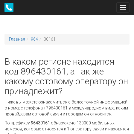
Toggl
navig
Главная
964
30161
В каком регионе находится
код 896430161, а так же
какому сотовому оператору он
принадлежит?
Ниже вы можете ознакомиться с более точной информацией
о номере телефона +796430161 в международном виде, каким
провайдерам сотовой связи и городам он относится.
По префиксу
96430161
обнаружено 130000 мобильных
номеров, которые относятся к 1 оператору связи и находятся