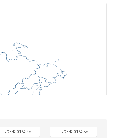
+7964301634x
+7964301635x