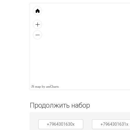
JS map by amCharts
Продолжить набор
+7964301630x
+7964301631x