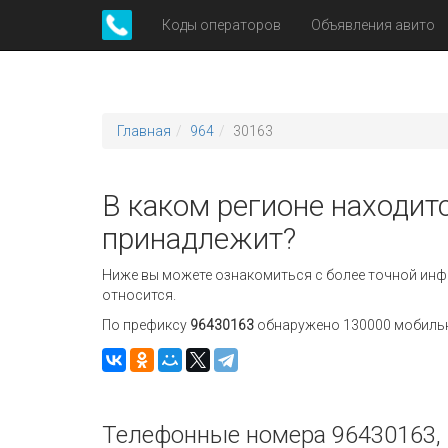
Коды операторов
Объявления авито
Главная
964
30163
В каком регионе находит
принадлежит?
Ниже вы можете ознакомиться с более точной инф
относится.
По префиксу
96430163
обнаружено 130000 мобильны
Телефонные номера 96430163, 