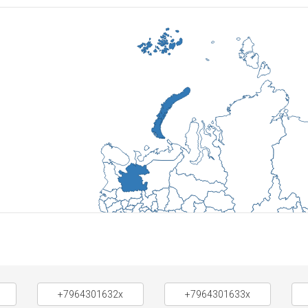
+7964301632x
+7964301633x