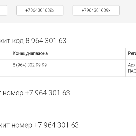
+7964301638x
+7964301639x
т код 8 964 301 63
Конец диапазона
Рег
8 (964) 302-99-99
Арх
ПАО
номер +7 964 301 63
ит номер +7 964 301 63