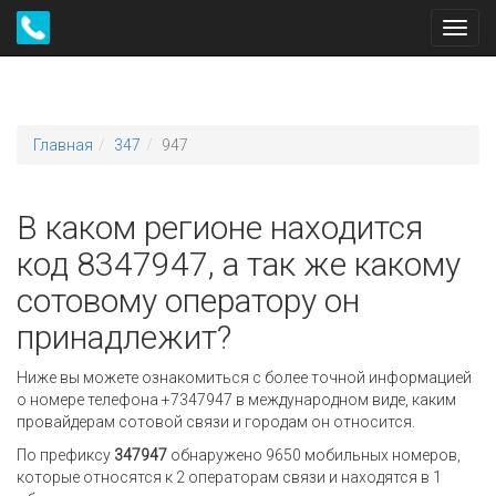
Toggl
navig
Главная
347
947
В каком регионе находится
код 8347947, а так же какому
сотовому оператору он
принадлежит?
Ниже вы можете ознакомиться с более точной информацией
о номере телефона +7347947 в международном виде, каким
провайдерам сотовой связи и городам он относится.
По префиксу
347947
обнаружено 9650 мобильных номеров,
которые относятся к 2 операторам связи и находятся в 1