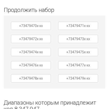
Продолжить набор
+73479470x-xx
+73479471x-xx
+73479472x-xx
+73479473x-xx
+73479474x-xx
+73479475x-xx
+73479476x-xx
+73479477x-xx
+73479478x-xx
+73479479x-xx
Диапазоны которым принадлежит