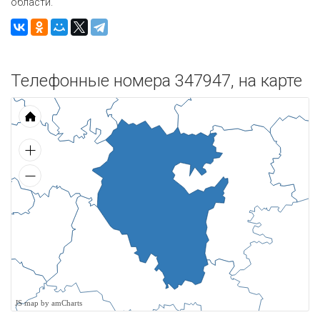
области.
Телефонные номера 347947, на карте
JS map by amCharts