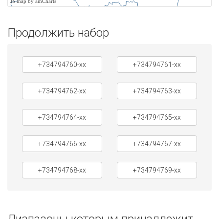
JS map by amCharts
Продолжить набор
+734794760-xx
+734794761-xx
+734794762-xx
+734794763-xx
+734794764-xx
+734794765-xx
+734794766-xx
+734794767-xx
+734794768-xx
+734794769-xx