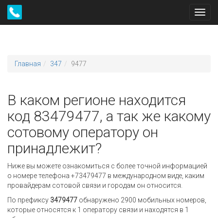
Toggl
navig
Главная
347
9477
В каком регионе находится
код 83479477, а так же какому
сотовому оператору он
принадлежит?
Ниже вы можете ознакомиться с более точной информацией
о номере телефона +73479477 в международном виде, каким
провайдерам сотовой связи и городам он относится.
По префиксу
3479477
обнаружено 2900 мобильных номеров,
которые относятся к 1 оператору связи и находятся в 1