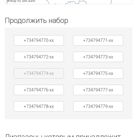
JS map by amCharts
Продолжить набор
+734794770-xx
+734794771-xx
+734794772-xx
+734794773-xx
+734794774-xx
+734794775-xx
+734794776-xx
+734794777-xx
+734794778-xx
+734794779-xx