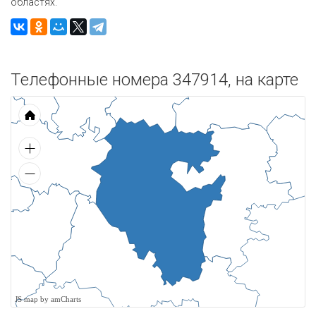
областях.
Телефонные номера 347914, на карте
JS map by amCharts