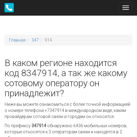
Toggl
navig
Главная
347
914
В каком регионе находится
код 8347914, а так же какому
сотовому оператору он
принадлежит?
Ниже вы можете ознакомиться с более точной информацией
о номере телефона +7347914 в международном виде, каким
провайдерам сотовой связи и городам он относится.
По префиксу
347914
обнаружено 6436 мобильных номеров,
которые относятся к 3 операторам связи и находятся в 2