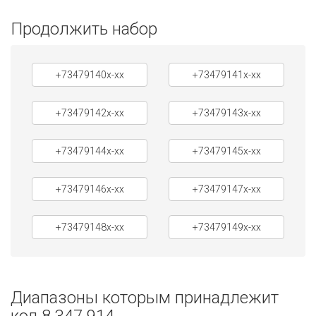
Продолжить набор
+73479140x-xx
+73479141x-xx
+73479142x-xx
+73479143x-xx
+73479144x-xx
+73479145x-xx
+73479146x-xx
+73479147x-xx
+73479148x-xx
+73479149x-xx
Диапазоны которым принадлежит