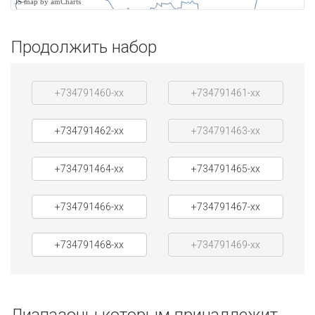
JS map by amCharts
Продолжить набор
+734791460-xx
+734791461-xx
+734791462-xx
+734791463-xx
+734791464-xx
+734791465-xx
+734791466-xx
+734791467-xx
+734791468-xx
+734791469-xx