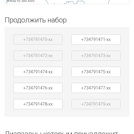
JS map by amCharts
Продолжить набор
+734791470-xx
+734791471-xx
+734791472-xx
+734791473-xx
+734791474-xx
+734791475-xx
+734791476-xx
+734791477-xx
+734791478-xx
+734791479-xx