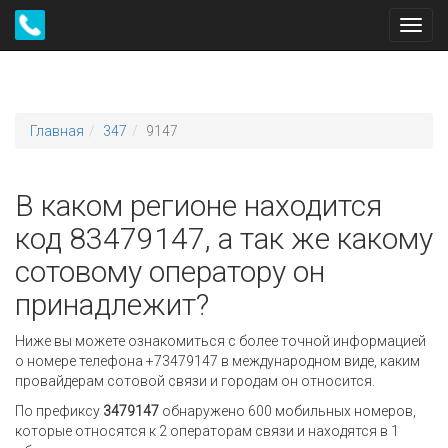
Toggl
navig
Главная
347
9147
В каком регионе находится
код 83479147, а так же какому
сотовому оператору он
принадлежит?
Ниже вы можете ознакомиться с более точной информацией
о номере телефона +73479147 в международном виде, каким
провайдерам сотовой связи и городам он относится.
По префиксу
3479147
обнаружено 600 мобильных номеров,
которые относятся к 2 операторам связи и находятся в 1