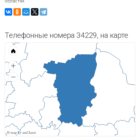
областях.
Телефонные номера 34229, на карте
JS map by amCharts