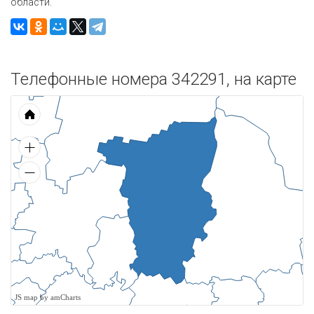
области.
Телефонные номера 342291, на карте
JS map by amCharts