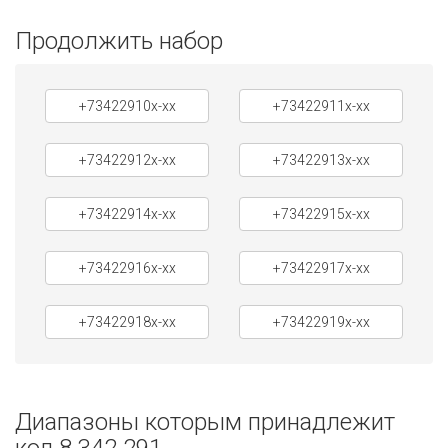
Продолжить набор
+73422910x-xx
+73422911x-xx
+73422912x-xx
+73422913x-xx
+73422914x-xx
+73422915x-xx
+73422916x-xx
+73422917x-xx
+73422918x-xx
+73422919x-xx
Диапазоны которым принадлежит