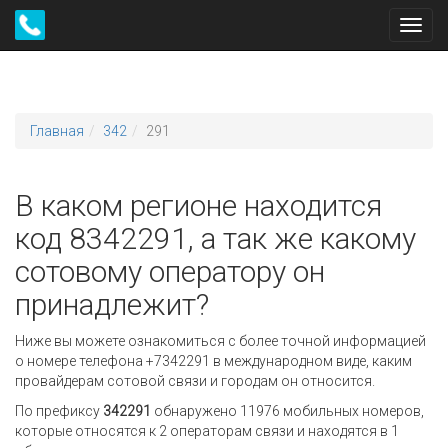
Toggl
navig
Главная
342
291
В каком регионе находится
код 8342291, а так же какому
сотовому оператору он
принадлежит?
Ниже вы можете ознакомиться с более точной информацией
о номере телефона +7342291 в международном виде, каким
провайдерам сотовой связи и городам он относится.
По префиксу
342291
обнаружено 11976 мобильных номеров,
которые относятся к 2 операторам связи и находятся в 1