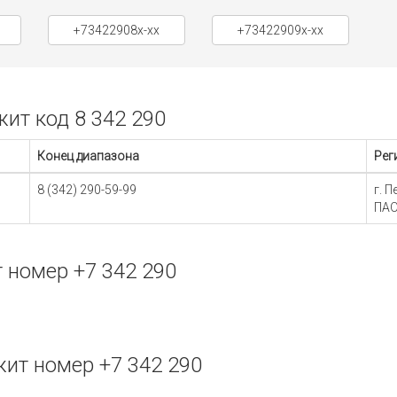
+73422908x-xx
+73422909x-xx
ит код 8 342 290
Конец диапазона
Рег
8 (342) 290-59-99
г. 
ПАО
 номер +7 342 290
ит номер +7 342 290