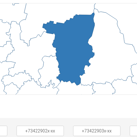
+73422902x-xx
+73422903x-xx