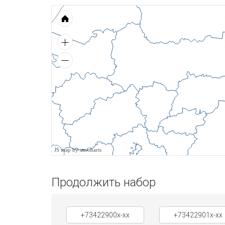
JS map by amCharts
Продолжить набор
+73422900x-xx
+73422901x-xx