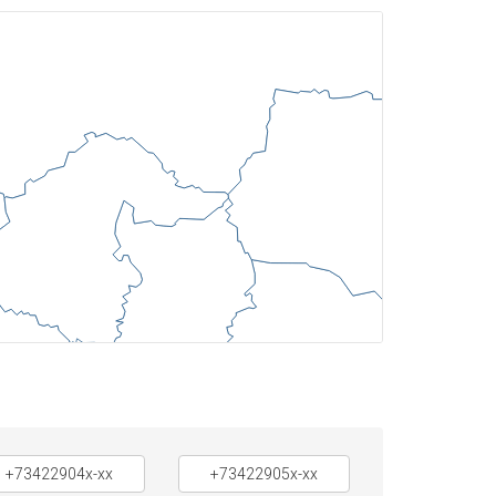
+73422904x-xx
+73422905x-xx