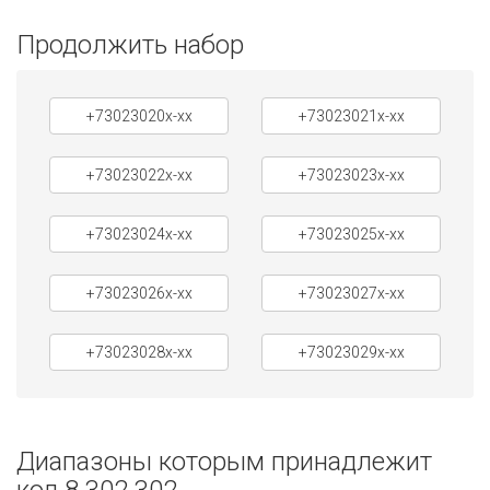
Продолжить набор
+73023020x-xx
+73023021x-xx
+73023022x-xx
+73023023x-xx
+73023024x-xx
+73023025x-xx
+73023026x-xx
+73023027x-xx
+73023028x-xx
+73023029x-xx
Диапазоны которым принадлежит