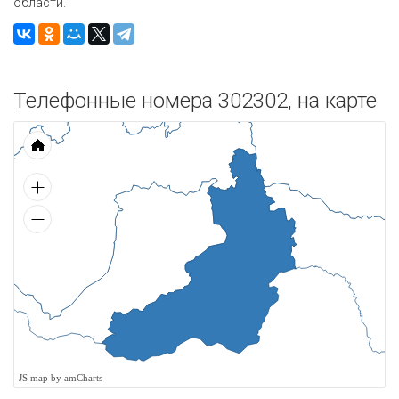
области.
Телефонные номера 302302, на карте
JS map by amCharts