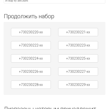
JS map by amCharts
Продолжить набор
+730230220-xx
+730230221-xx
+730230222-xx
+730230223-xx
+730230224-xx
+730230225-xx
+730230226-xx
+730230227-xx
+730230228-xx
+730230229-xx