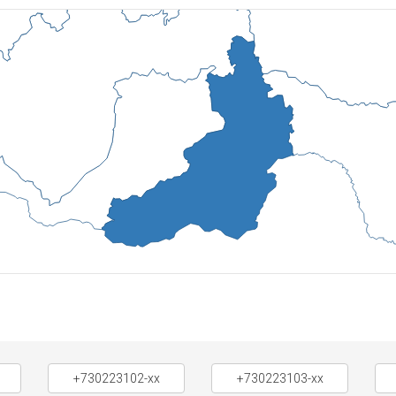
+730223102-xx
+730223103-xx