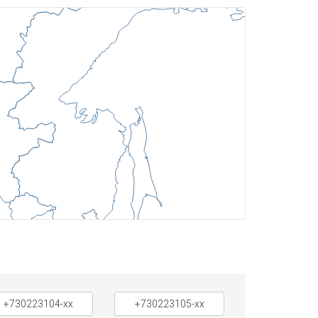
+730223104-xx
+730223105-xx