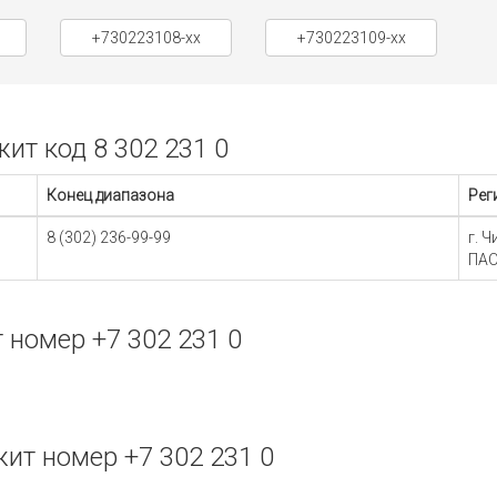
+730223108-xx
+730223109-xx
т код 8 302 231 0
Конец диапазона
Рег
8 (302) 236-99-99
г. 
ПАО
номер +7 302 231 0
т номер +7 302 231 0