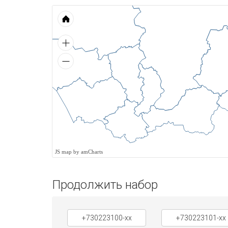
JS map by amCharts
Продолжить набор
+730223100-xx
+730223101-xx