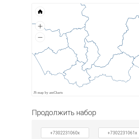
JS map by amCharts
Продолжить набор
+7302231060x
+7302231061x