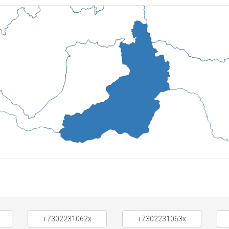
+7302231062x
+7302231063x