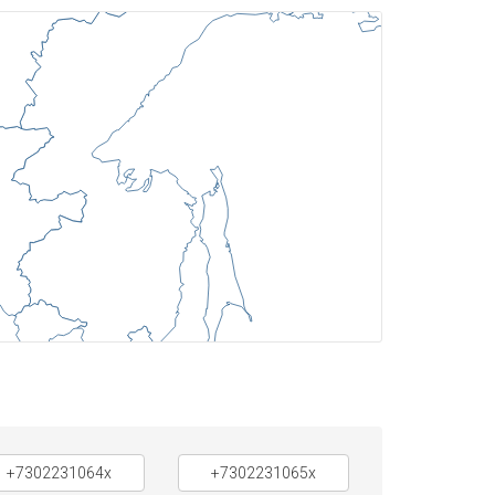
+7302231064x
+7302231065x