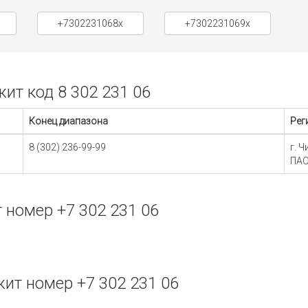
+7302231068x
+7302231069x
т код 8 302 231 06
Конец диапазона
Рег
8 (302) 236-99-99
г. 
ПАО
номер +7 302 231 06
ит номер +7 302 231 06