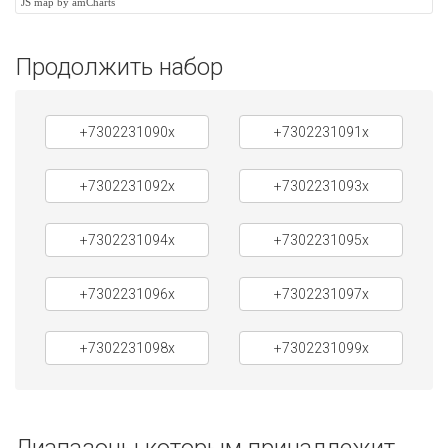
JS map by amCharts
Продолжить набор
+7302231090x
+7302231091x
+7302231092x
+7302231093x
+7302231094x
+7302231095x
+7302231096x
+7302231097x
+7302231098x
+7302231099x