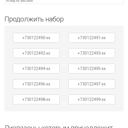
JS map by amCharts
Продолжить набор
+730122490-xx
+730122491-xx
+730122492-xx
+730122493-xx
+730122494-xx
+730122495-xx
+730122496-xx
+730122497-xx
+730122498-xx
+730122499-xx