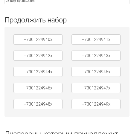
JS map by amCharts
Продолжить набор
+7301224940x
+7301224941x
+7301224942x
+7301224943x
+7301224944x
+7301224945x
+7301224946x
+7301224947x
+7301224948x
+7301224949x