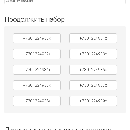
JS map by amCharts
Продолжить набор
+7301224930x
+7301224931x
+7301224932x
+7301224933x
+7301224934x
+7301224935x
+7301224936x
+7301224937x
+7301224938x
+7301224939x