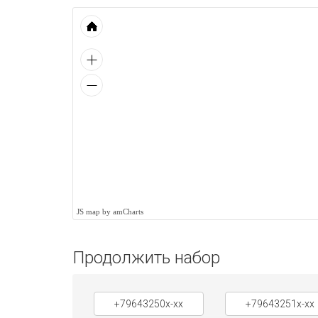
JS map by amCharts
Продолжить набор
+79643250x-xx
+79643251x-xx