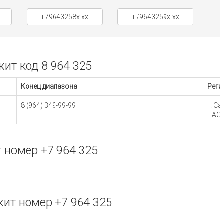
+79643258x-xx
+79643259x-xx
ит код 8 964 325
Конец диапазона
Рег
8 (964) 349-99-99
г. 
ПАО
 номер +7 964 325
ит номер +7 964 325