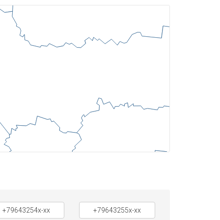
+79643254x-xx
+79643255x-xx