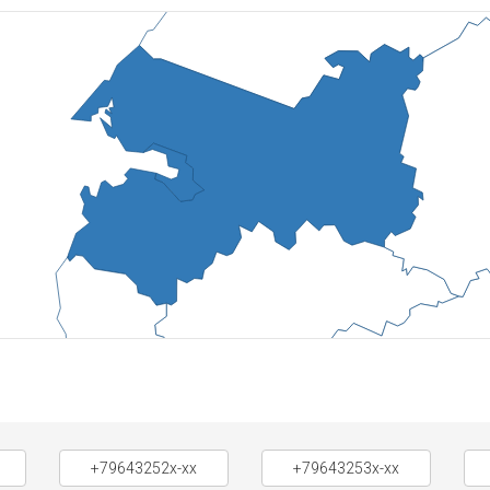
+79643252x-xx
+79643253x-xx