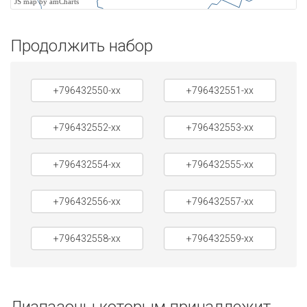
JS map by amCharts
Продолжить набор
+796432550-xx
+796432551-xx
+796432552-xx
+796432553-xx
+796432554-xx
+796432555-xx
+796432556-xx
+796432557-xx
+796432558-xx
+796432559-xx