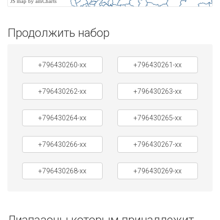
JS map by amCharts
Продолжить набор
+796430260-xx
+796430261-xx
+796430262-xx
+796430263-xx
+796430264-xx
+796430265-xx
+796430266-xx
+796430267-xx
+796430268-xx
+796430269-xx