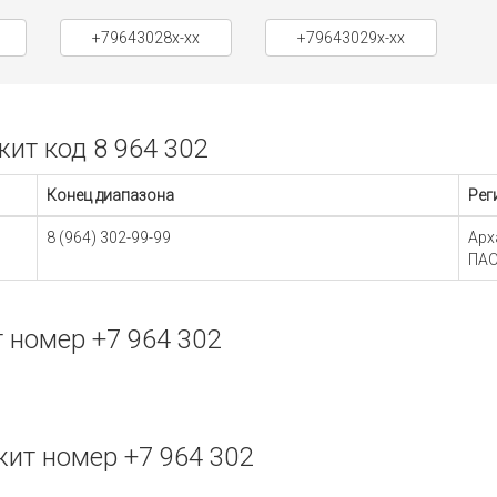
+79643028x-xx
+79643029x-xx
ит код 8 964 302
Конец диапазона
Рег
8 (964) 302-99-99
Арх
ПАО
 номер +7 964 302
ит номер +7 964 302