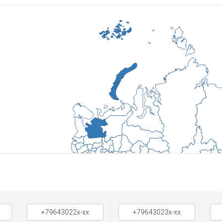
+79643022x-xx
+79643023x-xx