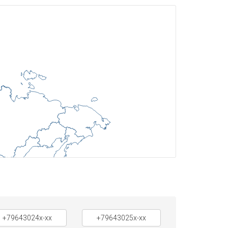
+79643024x-xx
+79643025x-xx