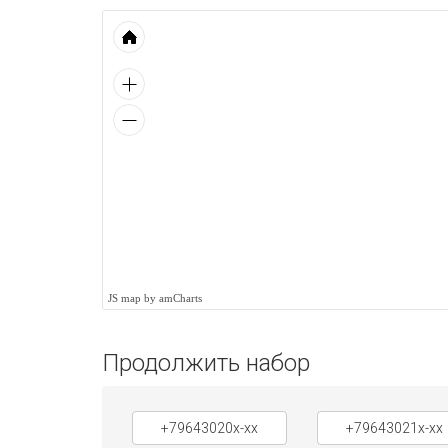
JS map by amCharts
Продолжить набор
+79643020x-xx
+79643021x-xx