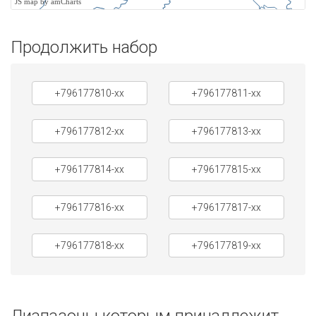
JS map by amCharts
Продолжить набор
+796177810-xx
+796177811-xx
+796177812-xx
+796177813-xx
+796177814-xx
+796177815-xx
+796177816-xx
+796177817-xx
+796177818-xx
+796177819-xx