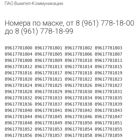
ПАО Вымпел-Коммуникации
Номера по маске, от 8 (961) 778-18-00
до 8 (961) 778-18-99
89617781800 89617781801 89617781802 89617781803
89617781804 89617781805 89617781806 89617781807
89617781808 89617781809 89617781810 89617781811
89617781812 89617781813 89617781814 89617781815
89617781816 89617781817 89617781818 89617781819
89617781820 89617781821 89617781822 89617781823
89617781824 89617781825 89617781826 89617781827
89617781828 89617781829 89617781830 89617781831
89617781832 89617781833 89617781834 89617781835
89617781836 89617781837 89617781838 89617781839
89617781840 89617781841 89617781842 89617781843
89617781844 89617781845 89617781846 89617781847
89617781848 89617781849 89617781850 89617781851
89617781852 89617781853 89617781854 89617781855
89617781856 89617781857 89617781858 89617781859