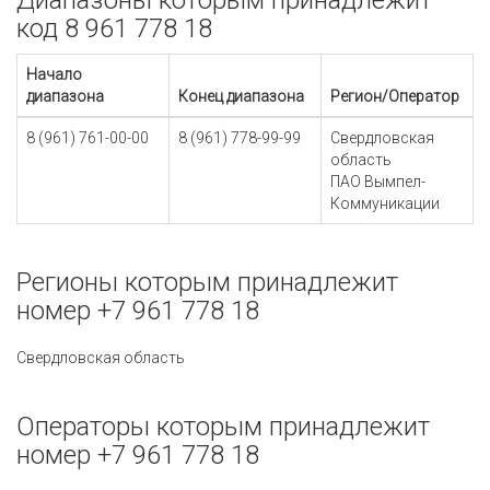
Диапазоны которым принадлежит
код 8 961 778 18
Начало
диапазона
Конец диапазона
Регион/Оператор
8 (961) 761-00-00
8 (961) 778-99-99
Свердловская
область
ПАО Вымпел-
Коммуникации
Регионы которым принадлежит
номер +7 961 778 18
Свердловская область
Операторы которым принадлежит
номер +7 961 778 18