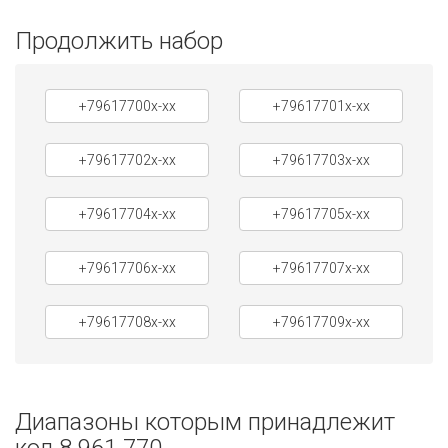
Продолжить набор
+79617700x-xx
+79617701x-xx
+79617702x-xx
+79617703x-xx
+79617704x-xx
+79617705x-xx
+79617706x-xx
+79617707x-xx
+79617708x-xx
+79617709x-xx
Диапазоны которым принадлежит