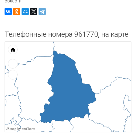
области.
Телефонные номера 961770, на карте
JS map by amCharts