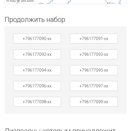
JS map by amCharts
Продолжить набор
+796177090-xx
+796177091-xx
+796177092-xx
+796177093-xx
+796177094-xx
+796177095-xx
+796177096-xx
+796177097-xx
+796177098-xx
+796177099-xx