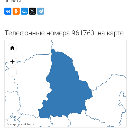
области.
Телефонные номера 961763, на карте
JS map by amCharts