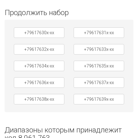
Продолжить набор
+79617630x-xx
+79617631x-xx
+79617632x-xx
+79617633x-xx
+79617634x-xx
+79617635x-xx
+79617636x-xx
+79617637x-xx
+79617638x-xx
+79617639x-xx
Диапазоны которым принадлежит