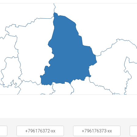
+796176372-xx
+796176373-xx