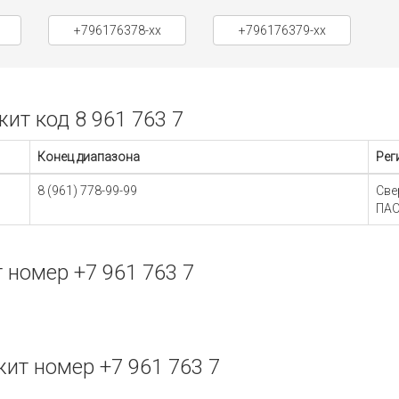
+796176378-xx
+796176379-xx
т код 8 961 763 7
Конец диапазона
Рег
8 (961) 778-99-99
Све
ПАО
номер +7 961 763 7
т номер +7 961 763 7