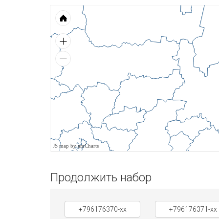
JS map by amCharts
Продолжить набор
+796176370-xx
+796176371-xx