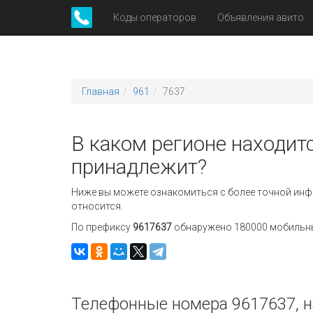
Коды операторов
Объявления авито
Главная
961
7637
В каком регионе находитс
принадлежит?
Ниже вы можете ознакомиться с более точной инф
относится.
По префиксу
9617637
обнаружено 180000 мобильных
Телефонные номера 9617637, н