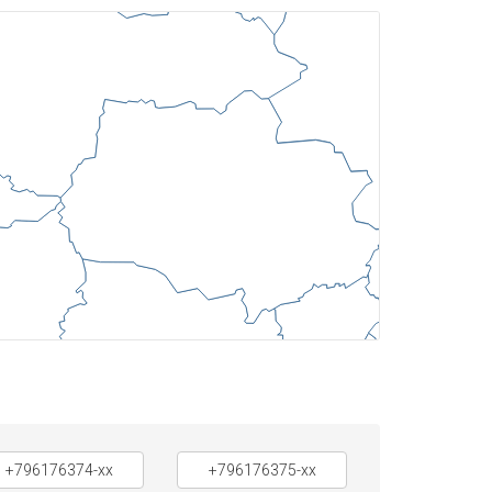
+796176374-xx
+796176375-xx