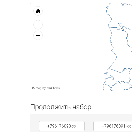
JS map by amCharts
Продолжить набор
+796176090-xx
+796176091-xx