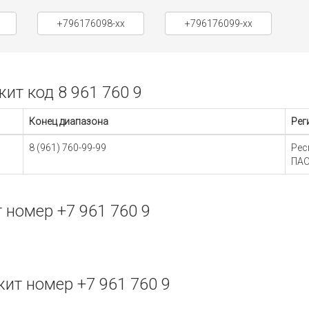
+796176098-xx
+796176099-xx
т код 8 961 760 9
Конец диапазона
Рег
8 (961) 760-99-99
Рес
ПАО
номер +7 961 760 9
т номер +7 961 760 9