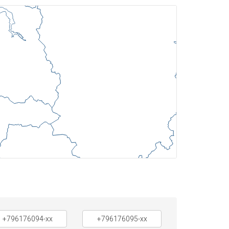
+796176094-xx
+796176095-xx