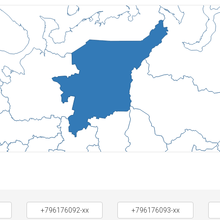
+796176092-xx
+796176093-xx