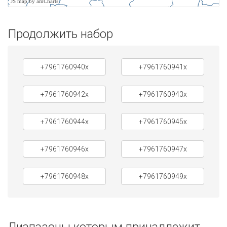
JS map by amCharts
Продолжить набор
+7961760940x
+7961760941x
+7961760942x
+7961760943x
+7961760944x
+7961760945x
+7961760946x
+7961760947x
+7961760948x
+7961760949x