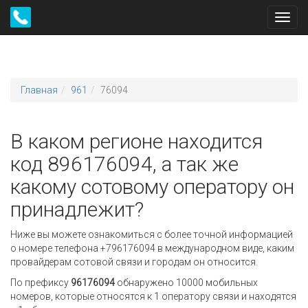
Toggl
navig
Главная
961
76094
В каком регионе находится
код 896176094, а так же
какому сотовому оператору он
принадлежит?
Ниже вы можете ознакомиться с более точной информацией
о номере телефона +796176094 в международном виде, каким
провайдерам сотовой связи и городам он относится.
По префиксу
96176094
обнаружено 10000 мобильных
номеров, которые относятся к 1 оператору связи и находятся