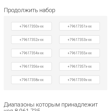
Продолжить набор
+79617350x-xx
+79617351x-xx
+79617352x-xx
+79617353x-xx
+79617354x-xx
+79617355x-xx
+79617356x-xx
+79617357x-xx
+79617358x-xx
+79617359x-xx
Диапазоны которым принадлежит