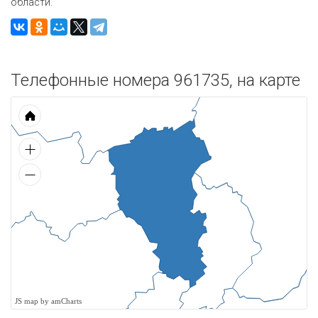
области.
Телефонные номера 961735, на карте
JS map by amCharts