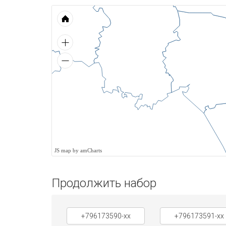
JS map by amCharts
Продолжить набор
+796173590-xx
+796173591-xx