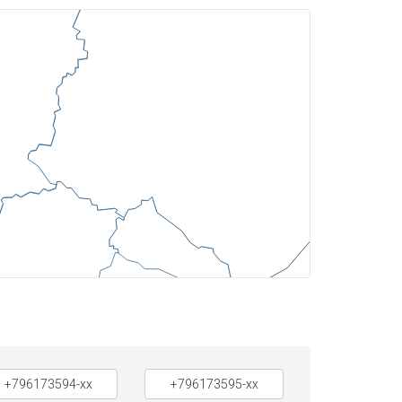
+796173594-xx
+796173595-xx