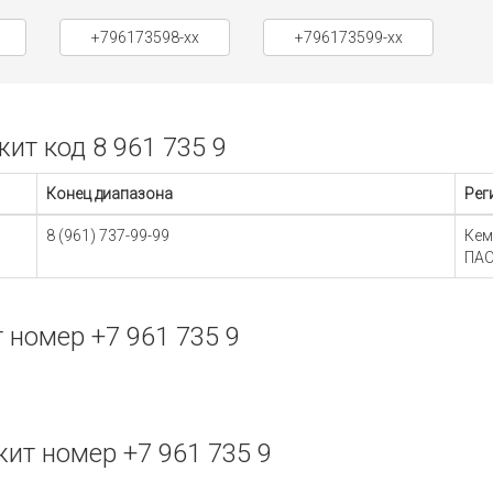
+796173598-xx
+796173599-xx
т код 8 961 735 9
Конец диапазона
Рег
8 (961) 737-99-99
Кем
ПАО
номер +7 961 735 9
т номер +7 961 735 9