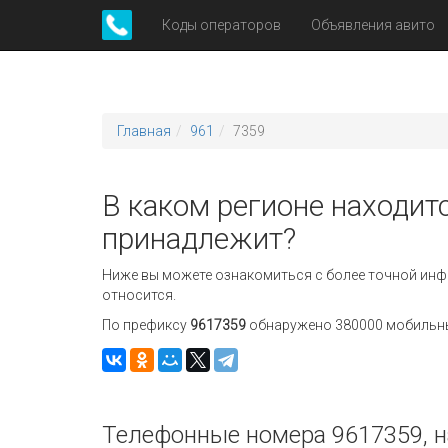
Коды операторов
Объявления авито
Главная
961
7359
В каком регионе находитс
принадлежит?
Ниже вы можете ознакомиться с более точной инф
относится.
По префиксу
9617359
обнаружено 380000 мобильных
Телефонные номера 9617359, н