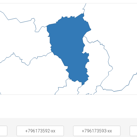
+796173592-xx
+796173593-xx