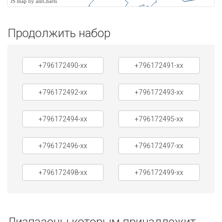
JS map by amCharts
Продолжить набор
+796172490-xx
+796172491-xx
+796172492-xx
+796172493-xx
+796172494-xx
+796172495-xx
+796172496-xx
+796172497-xx
+796172498-xx
+796172499-xx