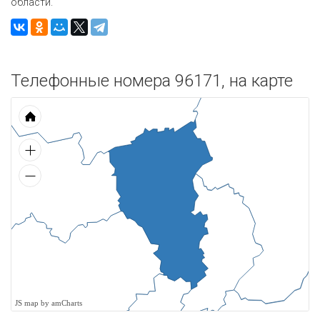
области.
Телефонные номера 96171, на карте
JS map by amCharts