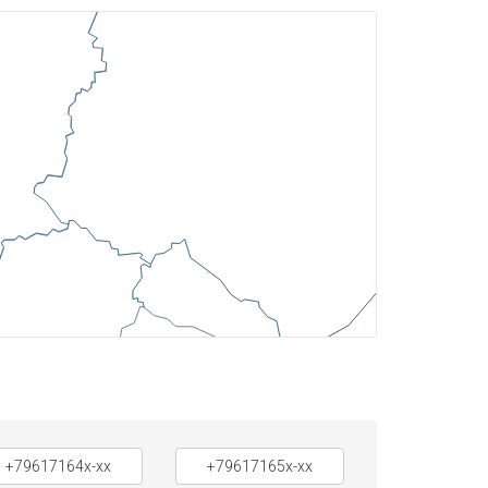
+79617164x-xx
+79617165x-xx