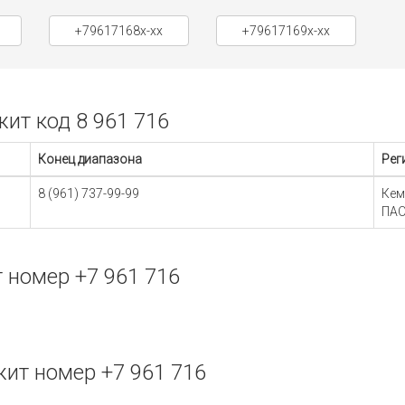
+79617168x-xx
+79617169x-xx
ит код 8 961 716
Конец диапазона
Рег
8 (961) 737-99-99
Кем
ПАО
 номер +7 961 716
ит номер +7 961 716