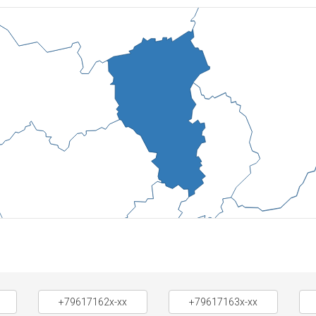
+79617162x-xx
+79617163x-xx