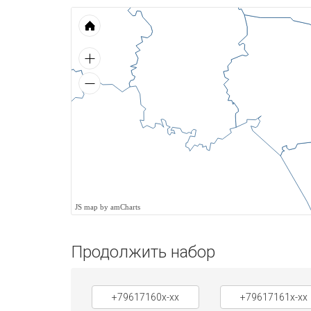
JS map by amCharts
Продолжить набор
+79617160x-xx
+79617161x-xx