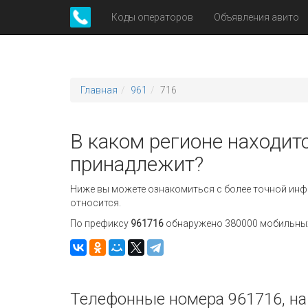
Коды операторов
Объявления авито
Главная
961
716
В каком регионе находитс
принадлежит?
Ниже вы можете ознакомиться с более точной инф
относится.
По префиксу
961716
обнаружено 380000 мобильных 
Телефонные номера 961716, на