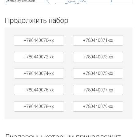
JS map by amCharts
Продолжить набор
+780440070-xx
+780440071-xx
+780440072-xx
+780440073-xx
+780440074-xx
+780440075-xx
+780440076-xx
+780440077-xx
+780440078-xx
+780440079-xx